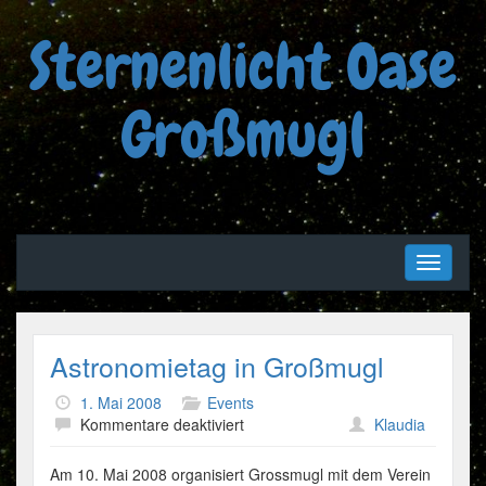
Sternenlicht Oase
Großmugl
Toggle
navigati
Astronomietag in Großmugl
1. Mai 2008
Events
für
Kommentare deaktiviert
Klaudia
Astronomietag
in
Am 10. Mai 2008 organisiert Grossmugl mit dem Verein