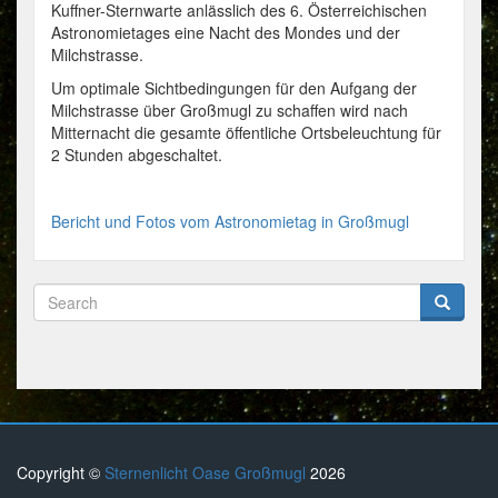
Großmugl
Kuffner-Sternwarte anlässlich des 6. Österreichischen
Astronomietages eine Nacht des Mondes und der
Milchstrasse.
Um optimale Sichtbedingungen für den Aufgang der
Milchstrasse über Großmugl zu schaffen wird nach
Mitternacht die gesamte öffentliche Ortsbeleuchtung für
2 Stunden abgeschaltet.
Bericht und Fotos vom Astronomietag in Großmugl
Copyright ©
Sternenlicht Oase Großmugl
2026